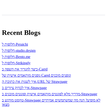
Recent Blogs
חלופות ל-Peraichi
חלופות ל-studio.design
חלופות ל-Bento.me
חלופות ל-Strikingly
כיצד להגדיר את השפה ב-Carrd
גופנים מותאמים אישית של Carrd וגופנים מובנים
איך לשנות את כתובת ה-URL של Strawpage
איך לבדוק ציורים ב-Strawpage
מדריך מלא לפונטים מותאמים אישית ופונטים מובנים ב-Strawpage
טקסט מודגש ב-Strawpage לא מופיע? הנה מה שמשתמשים אמיתיים
מצאו