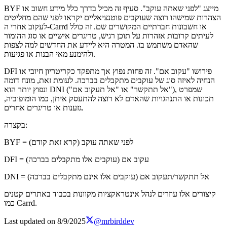
BYF מייצג "לפני שאתה עוקב". סעיף זה מכיל בדרך כלל מידע חשוב או
הצהרות שמישהו רוצה שעוקבים פוטנציאליים יקראו לפני שהם מחליטים
לעקוב אחרי ה-Carrd או חשבונות חברתיים המקושרים שם. זה כולל
לעיתים קרובות אזהרות על תוכן רגיש, טריגרים אישיים או סוג ההומור
שהאדם משתמש בו. המטרה היא ליידע את החדשים למה לצפות
ולהימנע מאי הבנות או פגיעות.
DFI פירושו "עקוב אם". זה פחות נפוץ אך מתפקד כקריטריון חיובי או
הנחיה לאיזה סוג של עוקבים מתקבלים בברכה. לעומת זאת, מונח דומה
ונפוץ יותר הוא DNI ("אל תתקשר" או "אל תעקוב אם"), שמפרט
תכונות או התנהגויות שהאדם לא רוצה להתעסק איתן, כמו הומופוביה,
גזענות או טריגרים אחרים.
בקצרה:
BYF = לפני שאתה עוקב (קרא זאת קודם)
DFI = עקוב אם (עוקבים אלו מתקבלים בברכה)
DNI = אל תתקשר/תעקוב אם (עוקבים אלו אינם מתקבלים בברכה)
קיצורים אלו עוזרים לנהל אינטראקציות מקוונות בכבוד באתרים קטנים
כמו Carrd.
Last updated on
8/9/2025
@mrbirddev