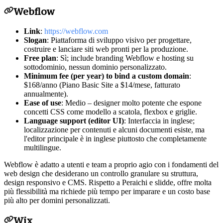
Webflow
Link
:
https://webflow.com
Slogan
: Piattaforma di sviluppo visivo per progettare,
costruire e lanciare siti web pronti per la produzione.
Free plan
: Sì; include branding Webflow e hosting su
sottodominio, nessun dominio personalizzato.
Minimum fee (per year) to bind a custom domain
:
$168/anno (Piano Basic Site a $14/mese, fatturato
annualmente).
Ease of use
: Medio – designer molto potente che espone
concetti CSS come modello a scatola, flexbox e griglie.
Language support (editor UI)
: Interfaccia in inglese;
localizzazione per contenuti e alcuni documenti esiste, ma
l'editor principale è in inglese piuttosto che completamente
multilingue.
Webflow è adatto a utenti e team a proprio agio con i fondamenti del
web design che desiderano un controllo granulare su struttura,
design responsivo e CMS. Rispetto a Peraichi e slidde, offre molta
più flessibilità ma richiede più tempo per imparare e un costo base
più alto per domini personalizzati.
Wix