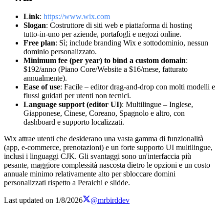
Link
:
https://www.wix.com
Slogan
: Costruttore di siti web e piattaforma di hosting
tutto‑in‑uno per aziende, portafogli e negozi online.
Free plan
: Sì; include branding Wix e sottodominio, nessun
dominio personalizzato.
Minimum fee (per year) to bind a custom domain
:
$192/anno (Piano Core/Website a $16/mese, fatturato
annualmente).
Ease of use
: Facile – editor drag‑and‑drop con molti modelli e
flussi guidati per utenti non tecnici.
Language support (editor UI)
: Multilingue – Inglese,
Giapponese, Cinese, Coreano, Spagnolo e altro, con
dashboard e supporto localizzati.
Wix attrae utenti che desiderano una vasta gamma di funzionalità
(app, e‑commerce, prenotazioni) e un forte supporto UI multilingue,
inclusi i linguaggi CJK. Gli svantaggi sono un'interfaccia più
pesante, maggiore complessità nascosta dietro le opzioni e un costo
annuale minimo relativamente alto per sbloccare domini
personalizzati rispetto a Peraichi e slidde.
Last updated on
1/8/2026
@mrbirddev