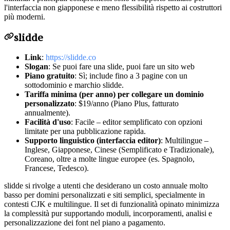
l'interfaccia non giapponese e meno flessibilità rispetto ai costruttori
più moderni.
slidde
Link
:
https://slidde.co
Slogan
: Se puoi fare una slide, puoi fare un sito web
Piano gratuito
: Sì; include fino a 3 pagine con un
sottodominio e marchio slidde.
Tariffa minima (per anno) per collegare un dominio
personalizzato
: $19/anno (Piano Plus, fatturato
annualmente).
Facilità d'uso
: Facile – editor semplificato con opzioni
limitate per una pubblicazione rapida.
Supporto linguistico (interfaccia editor)
: Multilingue –
Inglese, Giapponese, Cinese (Semplificato e Tradizionale),
Coreano, oltre a molte lingue europee (es. Spagnolo,
Francese, Tedesco).
slidde si rivolge a utenti che desiderano un costo annuale molto
basso per domini personalizzati e siti semplici, specialmente in
contesti CJK e multilingue. Il set di funzionalità opinato minimizza
la complessità pur supportando moduli, incorporamenti, analisi e
personalizzazione dei font nel piano a pagamento.