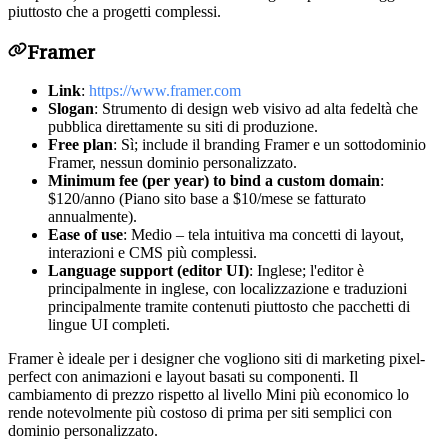
piuttosto che a progetti complessi.
Framer
Link
:
https://www.framer.com
Slogan
: Strumento di design web visivo ad alta fedeltà che
pubblica direttamente su siti di produzione.
Free plan
: Sì; include il branding Framer e un sottodominio
Framer, nessun dominio personalizzato.
Minimum fee (per year) to bind a custom domain
:
$120/anno (Piano sito base a $10/mese se fatturato
annualmente).
Ease of use
: Medio – tela intuitiva ma concetti di layout,
interazioni e CMS più complessi.
Language support (editor UI)
: Inglese; l'editor è
principalmente in inglese, con localizzazione e traduzioni
principalmente tramite contenuti piuttosto che pacchetti di
lingue UI completi.
Framer è ideale per i designer che vogliono siti di marketing pixel-
perfect con animazioni e layout basati su componenti. Il
cambiamento di prezzo rispetto al livello Mini più economico lo
rende notevolmente più costoso di prima per siti semplici con
dominio personalizzato.