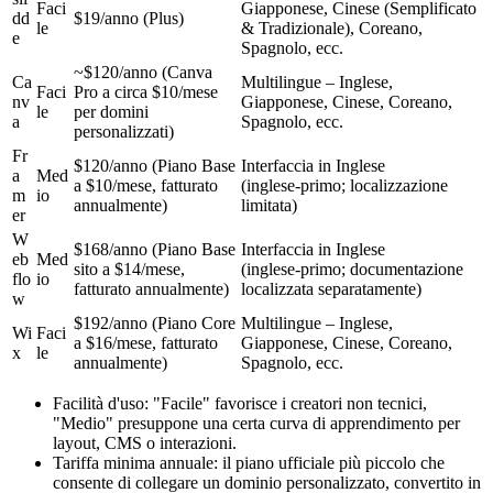
Faci
Giapponese, Cinese (Semplificato
dd
$19/anno (Plus)
le
& Tradizionale), Coreano,
e
Spagnolo, ecc.
~$120/anno (Canva
Ca
Multilingue – Inglese,
Faci
Pro a circa $10/mese
nv
Giapponese, Cinese, Coreano,
le
per domini
a
Spagnolo, ecc.
personalizzati)
Fr
$120/anno (Piano Base
Interfaccia in Inglese
a
Med
a $10/mese, fatturato
(inglese‑primo; localizzazione
m
io
annualmente)
limitata)
er
W
$168/anno (Piano Base
Interfaccia in Inglese
eb
Med
sito a $14/mese,
(inglese‑primo; documentazione
flo
io
fatturato annualmente)
localizzata separatamente)
w
$192/anno (Piano Core
Multilingue – Inglese,
Wi
Faci
a $16/mese, fatturato
Giapponese, Cinese, Coreano,
x
le
annualmente)
Spagnolo, ecc.
Facilità d'uso: "Facile" favorisce i creatori non tecnici,
"Medio" presuppone una certa curva di apprendimento per
layout, CMS o interazioni.
Tariffa minima annuale: il piano ufficiale più piccolo che
consente di collegare un dominio personalizzato, convertito in