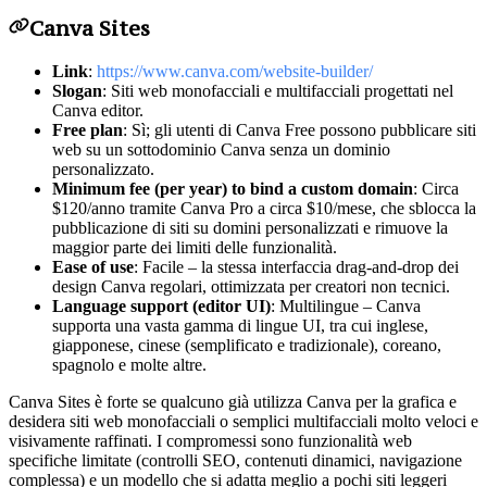
Canva Sites
Link
:
https://www.canva.com/website-builder/
Slogan
: Siti web monofacciali e multifacciali progettati nel
Canva editor.
Free plan
: Sì; gli utenti di Canva Free possono pubblicare siti
web su un sottodominio Canva senza un dominio
personalizzato.
Minimum fee (per year) to bind a custom domain
: Circa
$120/anno tramite Canva Pro a circa $10/mese, che sblocca la
pubblicazione di siti su domini personalizzati e rimuove la
maggior parte dei limiti delle funzionalità.
Ease of use
: Facile – la stessa interfaccia drag-and-drop dei
design Canva regolari, ottimizzata per creatori non tecnici.
Language support (editor UI)
: Multilingue – Canva
supporta una vasta gamma di lingue UI, tra cui inglese,
giapponese, cinese (semplificato e tradizionale), coreano,
spagnolo e molte altre.
Canva Sites è forte se qualcuno già utilizza Canva per la grafica e
desidera siti web monofacciali o semplici multifacciali molto veloci e
visivamente raffinati. I compromessi sono funzionalità web
specifiche limitate (controlli SEO, contenuti dinamici, navigazione
complessa) e un modello che si adatta meglio a pochi siti leggeri