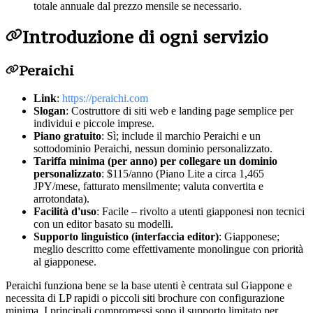
totale annuale dal prezzo mensile se necessario.
Introduzione di ogni servizio
Peraichi
Link
:
https://peraichi.com
Slogan
: Costruttore di siti web e landing page semplice per
individui e piccole imprese.
Piano gratuito
: Sì; include il marchio Peraichi e un
sottodominio Peraichi, nessun dominio personalizzato.
Tariffa minima (per anno) per collegare un dominio
personalizzato
: $115/anno (Piano Lite a circa 1,465
JPY/mese, fatturato mensilmente; valuta convertita e
arrotondata).
Facilità d'uso
: Facile – rivolto a utenti giapponesi non tecnici
con un editor basato su modelli.
Supporto linguistico (interfaccia editor)
: Giapponese;
meglio descritto come effettivamente monolingue con priorità
al giapponese.
Peraichi funziona bene se la base utenti è centrata sul Giappone e
necessita di LP rapidi o piccoli siti brochure con configurazione
minima. I principali compromessi sono il supporto limitato per