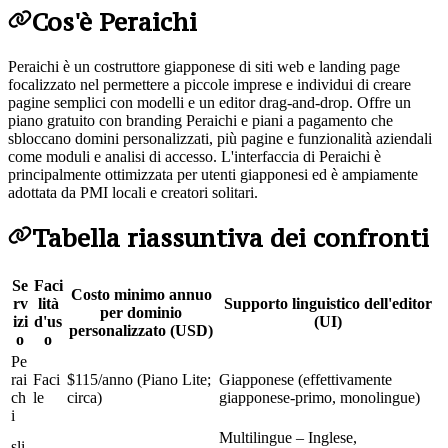
Cos'è Peraichi
Peraichi è un costruttore giapponese di siti web e landing page
focalizzato nel permettere a piccole imprese e individui di creare
pagine semplici con modelli e un editor drag‑and‑drop. Offre un
piano gratuito con branding Peraichi e piani a pagamento che
sbloccano domini personalizzati, più pagine e funzionalità aziendali
come moduli e analisi di accesso. L'interfaccia di Peraichi è
principalmente ottimizzata per utenti giapponesi ed è ampiamente
adottata da PMI locali e creatori solitari.
Tabella riassuntiva dei confronti
Se
Faci
Costo minimo annuo
rv
lità
Supporto linguistico dell'editor
per dominio
izi
d'us
(UI)
personalizzato (USD)
o
o
Pe
rai
Faci
$115/anno (Piano Lite;
Giapponese (effettivamente
ch
le
circa)
giapponese‑primo, monolingue)
i
Multilingue – Inglese,
sli