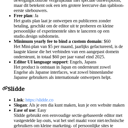
bewegingscontrole vergelijkbaar met speciale ontwerptools,
maar dit betekent ook een iets grotere leercurve dan sjabloon-
eerste sitebouwers.
Free plan
: Ja
Het gratis plan laat je ontwerpen en publiceren zonder
betaling, geschikt om de editor uit te proberen en kleine
persoonlijke of experimentele sites te lanceren op een
studio.design subdomein.
Minimum yearly fee to bind a custom domain
: $60
Het Mini-plan van $5 per maand, jaarlijks gefactureerd, is de
laagste klasse die het verbinden van een aangepast domein
ondersteunt, in totaal $60 per jaar vanaf eind 2025.
Editor UI language support
: Engels, Japans
Het product is ontstaan in Japan en ondersteunt zowel
Engelse als Japanse interfaces, wat zowel binnenlandse
Japanse gebruikers als internationale ontwerpers helpt.
Slidde
Link
:
https://slidde.co
Slogan
: Als je een dia kunt maken, kun je een website maken
Ease of use
: Easy
Slidde gebruikt een eenvoudige sectie-gebaseerde editor met
vastgestelde lay-outs, wat het snel maakt voor niet-technische
gebruikers om kleine marketing- of persoonlijke sites te