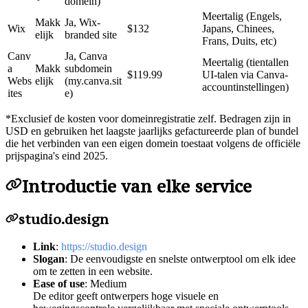
domein)
Meertalig (Engels,
Makk
Ja, Wix-
Wix
$132
Japans, Chinees,
elijk
branded site
Frans, Duits, etc)
Canv
Ja, Canva
Meertalig (tientallen
a
Makk
subdomein
$119.99
UI-talen via Canva-
Webs
elijk
(my.canva.sit
accountinstellingen)
ites
e)
*
Exclusief de kosten voor domeinregistratie zelf. Bedragen zijn in
USD en gebruiken het laagste jaarlijks gefactureerde plan of bundel
die het verbinden van een eigen domein toestaat volgens de officiële
prijspagina's eind 2025.
Introductie van elke service
studio.design
Link
:
https://studio.design
Slogan
: De eenvoudigste en snelste ontwerptool om elk idee
om te zetten in een website.
Ease of use
: Medium
De editor geeft ontwerpers hoge visuele en