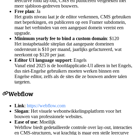
leercurve rond lay-out, CMS en publiceren vergeleken met
meer sjabloon-gedreven bouwers.
Free plan
: Ja
Het gratis niveau laat je de editor verkennen, CMS gebruiken
met beperkingen, en publiceren op een Framer subdomein,
maar het verbinden van een aangepast domein vereist een
upgrade.
Minimum yearly fee to bind a custom domain
: $120
Het instapbetaalde siteplan dat aangepaste domeinen
ondersteunt is $10 per maand, jaarlijks gefactureerd, wat
neerkomt op $120 per jaar.
Editor UI language support
: Engels
Vanaf eind 2025 is de hoofdapplicatie-UI alleen in het Engels,
dus niet-Engelse gebruikers moeten werken binnen een
Engelse editor, zelfs als de sites die ze bouwen andere talen
targeten.
Webflow
Link
:
https://webflow.com
Slogan
: Het visuele webontwikkelingsplatform voor het
bouwen van professionele websites.
Ease of use
: Moeilijk
Webflow biedt gedetailleerde controle over lay-out, interacties
en CMS-structuren, wat krachtig is maar een steile leercurve