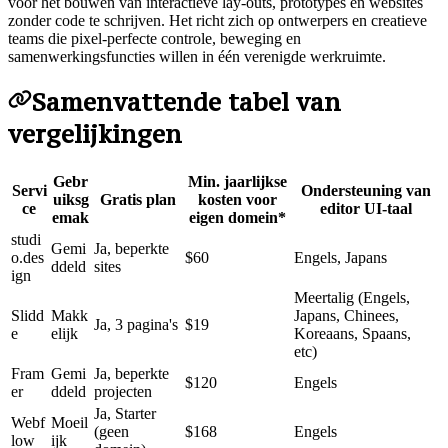
voor het bouwen van interactieve lay-outs, prototypes en websites
zonder code te schrijven. Het richt zich op ontwerpers en creatieve
teams die pixel-perfecte controle, beweging en
samenwerkingsfuncties willen in één verenigde werkruimte.
Samenvattende tabel van
vergelijkingen
Gebr
Min. jaarlijkse
Servi
Ondersteuning van
uiksg
Gratis plan
kosten voor
ce
editor UI-taal
emak
eigen domein*
studi
Gemi
Ja, beperkte
o.des
$60
Engels, Japans
ddeld
sites
ign
Meertalig (Engels,
Slidd
Makk
Japans, Chinees,
Ja, 3 pagina's
$19
e
elijk
Koreaans, Spaans,
etc)
Fram
Gemi
Ja, beperkte
$120
Engels
er
ddeld
projecten
Ja, Starter
Webf
Moeil
(geen
$168
Engels
low
ijk