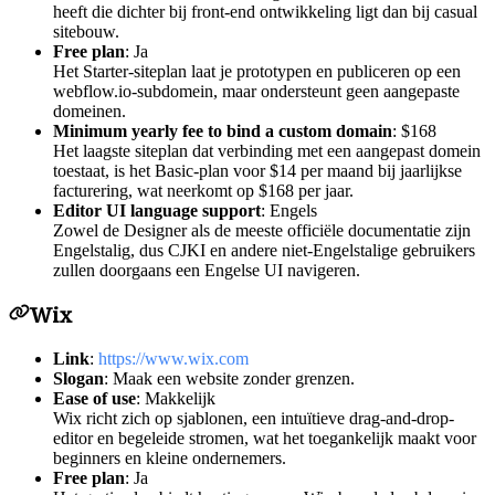
heeft die dichter bij front-end ontwikkeling ligt dan bij casual
sitebouw.
Free plan
: Ja
Het Starter-siteplan laat je prototypen en publiceren op een
webflow.io-subdomein, maar ondersteunt geen aangepaste
domeinen.
Minimum yearly fee to bind a custom domain
: $168
Het laagste siteplan dat verbinding met een aangepast domein
toestaat, is het Basic-plan voor $14 per maand bij jaarlijkse
facturering, wat neerkomt op $168 per jaar.
Editor UI language support
: Engels
Zowel de Designer als de meeste officiële documentatie zijn
Engelstalig, dus CJKI en andere niet-Engelstalige gebruikers
zullen doorgaans een Engelse UI navigeren.
Wix
Link
:
https://www.wix.com
Slogan
: Maak een website zonder grenzen.
Ease of use
: Makkelijk
Wix richt zich op sjablonen, een intuïtieve drag-and-drop-
editor en begeleide stromen, wat het toegankelijk maakt voor
beginners en kleine ondernemers.
Free plan
: Ja