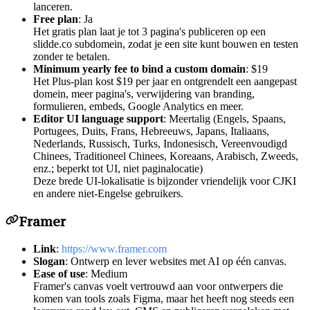
lanceren.
Free plan
: Ja
Het gratis plan laat je tot 3 pagina's publiceren op een
slidde.co subdomein, zodat je een site kunt bouwen en testen
zonder te betalen.
Minimum yearly fee to bind a custom domain
: $19
Het Plus-plan kost $19 per jaar en ontgrendelt een aangepast
domein, meer pagina's, verwijdering van branding,
formulieren, embeds, Google Analytics en meer.
Editor UI language support
: Meertalig (Engels, Spaans,
Portugees, Duits, Frans, Hebreeuws, Japans, Italiaans,
Nederlands, Russisch, Turks, Indonesisch, Vereenvoudigd
Chinees, Traditioneel Chinees, Koreaans, Arabisch, Zweeds,
enz.; beperkt tot UI, niet paginalocatie)
Deze brede UI-lokalisatie is bijzonder vriendelijk voor CJKI
en andere niet-Engelse gebruikers.
Framer
Link
:
https://www.framer.com
Slogan
: Ontwerp en lever websites met AI op één canvas.
Ease of use
: Medium
Framer's canvas voelt vertrouwd aan voor ontwerpers die
komen van tools zoals Figma, maar het heeft nog steeds een