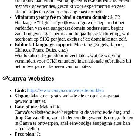
Het gratis plan biedt hosting op een Wix-branded subdomein
met Wix-advertenties, geschikt voor experimenten en zeer
kleine projecten zonder een aangepast domein.
Minimum yearly fee to bind a custom domain
: $132
Het laagste "Light" of gelijkwaardige websiteplan dat het
verbinden van een aangepast domein ondersteunt, begint
vanaf ongeveer $11 per maand bij jaarlijkse facturering, wat
neerkomt op $132 per jaar, exclusief de domeinkosten zelf.
Editor UI language support
: Meertalig (Engels, Japans,
Chinees, Frans, Duits, enz.)
Wix lokaliseert zijn editor in veel talen, wat de wrijving
vermindert voor CJKI en andere internationale gebruikers bij
het ontwerpen en beheren van hun sites.
Canva Websites
Link
:
https://www.canva.com/website-builder/
Slogan
: Maak een gratis website die er op elk apparaat
geweldig uitziet.
Ease of use
: Makkelijk
Canva's websitebouwer hergebruikt de vertrouwde drag-and-
drop Canva-editor, zodat iedereen die gewend is om grafieken
in Canva te ontwerpen, snel eenvoudige eenpagina-sites kan
samenstellen.
Free plan
: Ja