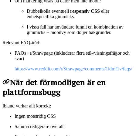
Om markering visas på dator men inte mobil:
Dubbelkolla eventuell
responsiv CSS
eller
enhetspecifika gimmicks.
I vissa fall har användare funnit en kombination av
gimmicks + mobilvy som döljer bakgrunder.
Relevant FAQ-tråd:
FAQs : r/Strawpage (inkluderar flera stil-/visningsfrågor och
svar)
https://www.reddit.com/r/Strawpage/comments/1idmf1v/faqs/
När det förmodligen är en
plattformsbugg
Ibland verkar allt korrekt:
Ingen motstridig CSS
Samma redigerare överallt