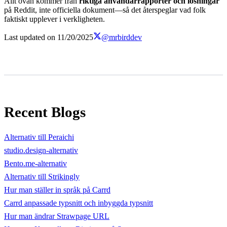
Allt ovan kommer från
riktiga användarrapporter och lösningar
på Reddit, inte officiella dokument—så det återspeglar vad folk
faktiskt upplever i verkligheten.
Last updated on
11/20/2025
@mrbirddev
Recent Blogs
Alternativ till Peraichi
studio.design-alternativ
Bento.me-alternativ
Alternativ till Strikingly
Hur man ställer in språk på Carrd
Carrd anpassade typsnitt och inbyggda typsnitt
Hur man ändrar Strawpage URL