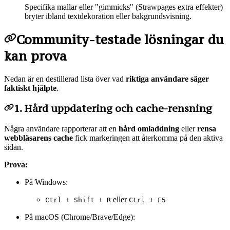
Specifika mallar eller "gimmicks" (Strawpages extra effekter)
bryter ibland textdekoration eller bakgrundsvisning.
Community-testade lösningar du
kan prova
Nedan är en destillerad lista över vad
riktiga användare säger
faktiskt hjälpte
.
1. Hård uppdatering och cache-rensning
Några användare rapporterar att en
hård omladdning
eller
rensa
webbläsarens cache
fick markeringen att återkomma på den aktiva
sidan.
Prova:
På Windows:
eller
Ctrl + Shift + R
Ctrl + F5
På macOS (Chrome/Brave/Edge):