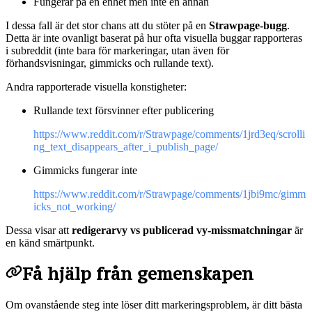
Fungerar på en enhet men inte en annan
I dessa fall är det stor chans att du stöter på en
Strawpage-bugg
.
Detta är inte ovanligt baserat på hur ofta visuella buggar rapporteras
i subreddit (inte bara för markeringar, utan även för
förhandsvisningar, gimmicks och rullande text).
Andra rapporterade visuella konstigheter:
Rullande text försvinner efter publicering
https://www.reddit.com/r/Strawpage/comments/1jrd3eq/scrolli
ng_text_disappears_after_i_publish_page/
Gimmicks fungerar inte
https://www.reddit.com/r/Strawpage/comments/1jbi9mc/gimm
icks_not_working/
Dessa visar att
redigerarvy vs publicerad vy-missmatchningar
är
en känd smärtpunkt.
Få hjälp från gemenskapen
Om ovanstående steg inte löser ditt markeringsproblem, är ditt bästa