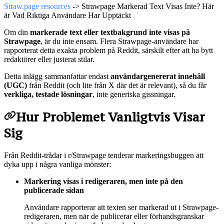
Straw.page resources
-> Strawpage Markerad Text Visas Inte? Här
är Vad Riktiga Användare Har Upptäckt
Om din
markerade text eller textbakgrund inte visas på
Strawpage
, är du inte ensam. Flera Strawpage-användare har
rapporterat detta exakta problem på Reddit, särskilt efter att ha bytt
redaktörer eller justerat stilar.
Detta inlägg sammanfattar endast
användargenererat innehåll
(UGC)
från Reddit (och lite från X där det är relevant), så du får
verkliga, testade lösningar
, inte generiska gissningar.
Hur Problemet Vanligtvis Visar
Sig
Från Reddit-trådar i r/Strawpage tenderar markeringsbuggen att
dyka upp i några vanliga mönster:
Markering visas i redigeraren, men inte på den
publicerade sidan
Användare rapporterar att texten ser markerad ut i Strawpage-
redigeraren, men när de publicerar eller förhandsgranskar