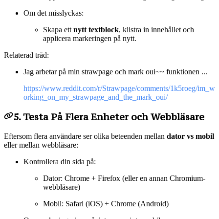
Om det misslyckas:
Skapa ett
nytt textblock
, klistra in innehållet och
applicera markeringen på nytt.
Relaterad tråd:
Jag arbetar på min strawpage och mark oui~~ funktionen ...
https://www.reddit.com/r/Strawpage/comments/1k5roeg/im_w
orking_on_my_strawpage_and_the_mark_oui/
5. Testa På Flera Enheter och Webbläsare
Eftersom flera användare ser olika beteenden mellan
dator vs mobil
eller mellan webbläsare:
Kontrollera din sida på:
Dator: Chrome + Firefox (eller en annan Chromium-
webbläsare)
Mobil: Safari (iOS) + Chrome (Android)