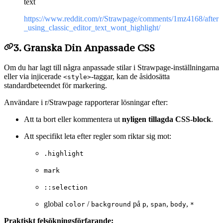
text
https://www.reddit.com/r/Strawpage/comments/1mz4168/after
_using_classic_editor_text_wont_highlight/
3. Granska Din Anpassade CSS
Om du har lagt till några anpassade stilar i Strawpage-inställningarna
eller via injicerade
-taggar, kan de åsidosätta
<style>
standardbeteendet för markering.
Användare i r/Strawpage rapporterar lösningar efter:
Att ta bort eller kommentera ut
nyligen tillagda CSS-block
.
Att specifikt leta efter regler som riktar sig mot:
.highlight
mark
::selection
global
/
på
,
,
,
color
background
p
span
body
*
Praktiskt felsökningsförfarande: