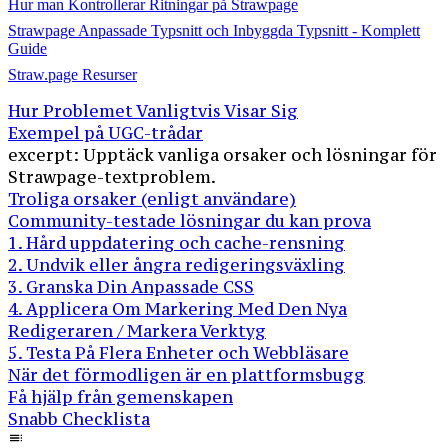
Hur man Kontrollerar Ritningar på Strawpage
Strawpage Anpassade Typsnitt och Inbyggda Typsnitt - Komplett
Guide
Straw.page Resurser
Hur Problemet Vanligtvis Visar Sig
Exempel på UGC-trådar
excerpt: Upptäck vanliga orsaker och lösningar för
Strawpage-textproblem.
Troliga orsaker (enligt användare)
Community-testade lösningar du kan prova
1. Hård uppdatering och cache-rensning
2. Undvik eller ångra redigeringsväxling
3. Granska Din Anpassade CSS
4. Applicera Om Markering Med Den Nya
Redigeraren / Markera Verktyg
5. Testa På Flera Enheter och Webbläsare
När det förmodligen är en plattformsbugg
Få hjälp från gemenskapen
Snabb Checklista