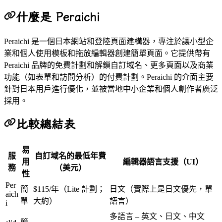
什麼是 Peraichi
Peraichi 是一個日本網站和登陸頁面建構器，專注於讓小型企
業和個人使用模板和拖放編輯器創建簡單頁面。它提供帶有
Peraichi 品牌的免費計劃和解鎖自訂域名、更多頁面以及商業
功能（如表單和訪問分析）的付費計劃。Peraichi 的介面主要
針對日本用戶進行優化，並被當地中小企業和個人創作者廣泛
採用。
比較總結表
易
服
自訂域名的最低年費
用
編輯器語言支援（UI）
務
（美元）
性
Per
簡
$115/年（Lite 計劃；
日文（實際上是日文優先，單
aich
單
大約）
語言）
i
多語言 – 英文、日文、中文