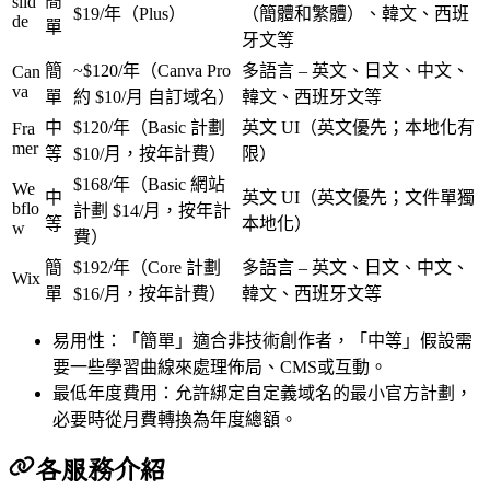
簡
slid
$19/年（Plus）
（簡體和繁體）、韓文、西班
de
單
牙文等
簡
~$120/年（Canva Pro
多語言 – 英文、日文、中文、
Can
va
單
約 $10/月 自訂域名）
韓文、西班牙文等
中
$120/年（Basic 計劃
英文 UI（英文優先；本地化有
Fra
mer
等
$10/月，按年計費）
限）
$168/年（Basic 網站
We
中
英文 UI（英文優先；文件單獨
bflo
計劃 $14/月，按年計
等
本地化）
w
費）
簡
$192/年（Core 計劃
多語言 – 英文、日文、中文、
Wix
單
$16/月，按年計費）
韓文、西班牙文等
易用性：「簡單」適合非技術創作者，「中等」假設需
要一些學習曲線來處理佈局、CMS或互動。
最低年度費用：允許綁定自定義域名的最小官方計劃，
必要時從月費轉換為年度總額。
各服務介紹