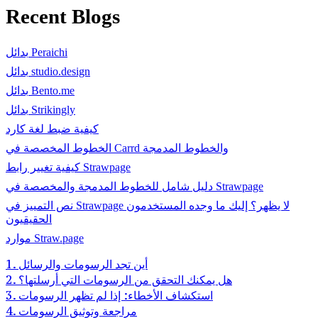
Recent Blogs
بدائل Peraichi
بدائل studio.design
بدائل Bento.me
بدائل Strikingly
كيفية ضبط لغة كارد
الخطوط المخصصة في Carrd والخطوط المدمجة
كيفية تغيير رابط Strawpage
دليل شامل للخطوط المدمجة والمخصصة في Strawpage
نص التمييز في Strawpage لا يظهر؟ إليك ما وجده المستخدمون
الحقيقيون
موارد Straw.page
1. أين تجد الرسومات والرسائل
2. هل يمكنك التحقق من الرسومات التي أرسلتها؟
3. استكشاف الأخطاء: إذا لم تظهر الرسومات
4. مراجعة وتوثيق الرسومات