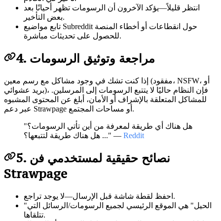
انتظر قليلاً—يؤكد الآخرون أن الرسومات تظهر أحيانًا بعد
بعض التأخير.
تابع مواضيع Subreddit حول انقطاعات أو أخطاء المنصة
للحصول على تحديثات مباشرة.
4. مراجعة وتوثيق الرسومات
إذا كنت تشك في وجود مشاكل مع رسم معين (مفقود، NSFW، أو
بريد عشوائي)، فإن النظام حاليًا لا يتتبع الرسومات إلى المرسلين.
للمشاكل المتعلقة بالإشراف أو الأمان، أبلغ عن المحتوى المشبوه
عبر دعم Strawpage أو مساحات المجتمع.
"هل هناك أي طريقة لمعرفة من أين تأتي الرسومات؟
Reddit
... هل هناك طريقة لتتبعها؟" —
5. نصائح حقيقية لمستخدمي فن
Strawpage
احفظ لقطة شاشة قبل الإرسال—لا يوجد تراجع.
"الحيل" هي الموقع الرئيسي لجميع الرسومات/الرسائل التي
تتلقاها.