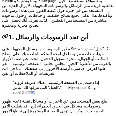
Reddit وX. بينما يقدم Strawpage بناء مواقع ممتعة مع "حيل"
تفاعلية فريدة مثل الرسائل والرسومات المجهولة، لا يزال العديد من
المستخدمين في حيرة حول كيفية العثور على هذه الرسومات
وتأكيدها. هذا الدليل يجمع نصائح حقيقية، وإحباطات، وحلول مأخوذة
مباشرة من المستخدمين الفعليين—لذلك تعرف أنك تحصل على
نصائح مجربة ومختبرة.
1. أين تجد الرسومات والرسائل
تظهر الرسومات والرسائل المجهولة على Strawpage كـ "حيل"—
ميزات خاصة مرئية داخل لوحة التحكم الخاصة بك. على سطح
المكتب أو الجوال، بمجرد تسجيل الدخول، ابحث عن صف الأزرار
بالقرب من الأعلى؛ "الحيل" تجلس بجانب "الصفحة الرئيسية". انقر
عليها لعرض أي شيء أرسله الآخرون إلى صفحتك—بما في ذلك
الخربشات أو الملاحظات أو الفن.
"إذا ذهبت إلى الصفحة الرئيسية... هناك طريقة لرؤية
'الحيل' التي يتركها لك الناس." — Mysterious-Ring-
2352 (
Reddit
)
يبلغ بعض المستخدمين عن تأخيرات أو مشاكل تقنية (عدم ظهور
الرسومات، مشاكل في الحدود الحمراء، إلخ). قد يتطلب الأمر
الصبر، حيث يمكن أن تؤدي الصيانة المستمرة إلى تباطؤ الأمور.