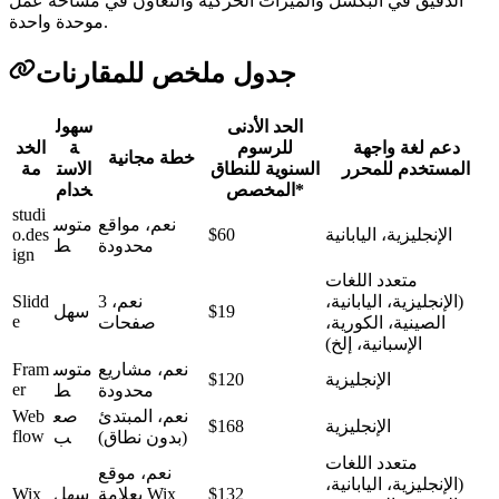
الدقيق في البكسل والميزات الحركية والتعاون في مساحة عمل
موحدة واحدة.
جدول ملخص للمقارنات
الحد الأدنى
سهول
دعم لغة واجهة
للرسوم
ة
الخد
خطة مجانية
المستخدم للمحرر
السنوية للنطاق
الاست
مة
المخصص*
خدام
studi
نعم، مواقع
متوس
الإنجليزية، اليابانية
$60
o.des
محدودة
ط
ign
متعدد اللغات
(الإنجليزية، اليابانية،
نعم، 3
Slidd
$19
سهل
e
الصينية، الكورية،
صفحات
الإسبانية، إلخ)
نعم، مشاريع
متوس
Fram
الإنجليزية
$120
er
محدودة
ط
نعم، المبتدئ
صع
Web
الإنجليزية
$168
flow
(بدون نطاق)
ب
متعدد اللغات
نعم، موقع
(الإنجليزية، اليابانية،
$132
بعلامة Wix
سهل
Wix