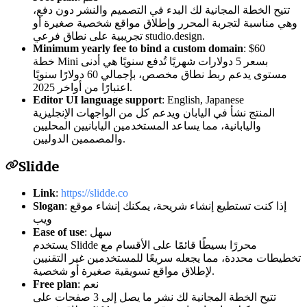
تتيح الخطة المجانية لك البدء في التصميم والنشر دون دفع،
وهي مناسبة لتجربة المحرر وإطلاق مواقع شخصية صغيرة أو
تجريبية على نطاق فرعي studio.design.
Minimum yearly fee to bind a custom domain
: $60
خطة Mini بسعر 5 دولارات شهريًا تُدفع سنويًا هي أدنى
مستوى يدعم ربط نطاق مخصص، بإجمالي 60 دولارًا سنويًا
اعتبارًا من أواخر 2025.
Editor UI language support
: English, Japanese
المنتج نشأ في اليابان ويدعم كل من الواجهات الإنجليزية
واليابانية، مما يساعد المستخدمين اليابانيين المحليين
والمصممين الدوليين.
Slidde
Link
:
https://slidde.co
: إذا كنت تستطيع إنشاء شريحة، يمكنك إنشاء موقع
Slogan
ويب
: سهل
Ease of use
يستخدم Slidde محررًا بسيطًا قائمًا على الأقسام مع
تخطيطات محددة، مما يجعله سريعًا للمستخدمين غير التقنيين
لإطلاق مواقع تسويقية صغيرة أو شخصية.
: نعم
Free plan
تتيح الخطة المجانية لك نشر ما يصل إلى 3 صفحات على