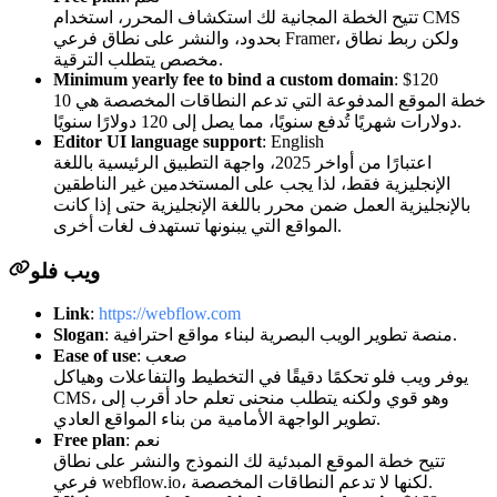
تتيح الخطة المجانية لك استكشاف المحرر، استخدام CMS
بحدود، والنشر على نطاق فرعي Framer، ولكن ربط نطاق
مخصص يتطلب الترقية.
Minimum yearly fee to bind a custom domain
: $120
خطة الموقع المدفوعة التي تدعم النطاقات المخصصة هي 10
دولارات شهريًا تُدفع سنويًا، مما يصل إلى 120 دولارًا سنويًا.
Editor UI language support
: English
اعتبارًا من أواخر 2025، واجهة التطبيق الرئيسية باللغة
الإنجليزية فقط، لذا يجب على المستخدمين غير الناطقين
بالإنجليزية العمل ضمن محرر باللغة الإنجليزية حتى إذا كانت
المواقع التي يبنونها تستهدف لغات أخرى.
ويب فلو
Link
:
https://webflow.com
: منصة تطوير الويب البصرية لبناء مواقع احترافية.
Slogan
: صعب
Ease of use
يوفر ويب فلو تحكمًا دقيقًا في التخطيط والتفاعلات وهياكل
CMS، وهو قوي ولكنه يتطلب منحنى تعلم حاد أقرب إلى
تطوير الواجهة الأمامية من بناء المواقع العادي.
: نعم
Free plan
تتيح خطة الموقع المبدئية لك النموذج والنشر على نطاق
فرعي webflow.io، لكنها لا تدعم النطاقات المخصصة.