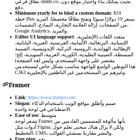
نطاق فرعي slidde.co، بحيث يمكنك بناء واختبار موقع دون
دفع.
Minimum yearly fee to bind a custom domain
: $19
خطة Plus بسعر 19 دولارًا سنويًا وتفتح نطاقًا مخصصًا، المزيد
من الصفحات، إزالة العلامة التجارية، النماذج، التضمينات،
Google Analytics، والمزيد.
: متعدد اللغات (الإنجليزية،
Editor UI language support
الإسبانية، البرتغالية، الألمانية، الفرنسية، العبرية، اليابانية،
الإيطالية، الهولندية، الروسية، التركية، الإندونيسية، الصينية
المبسطة، الصينية التقليدية، الكورية، العربية، السويدية، إلخ؛
مقتصر على واجهة المستخدم، وليس لغة الصفحة)
هذا التوطين الواسع للواجهة مناسب بشكل خاص لمستخدمي
CJKI وغيرهم من المستخدمين غير الناطقين بالإنجليزية.
Framer
Link
:
https://www.framer.com
: صمم وأطلق مواقع الويب باستخدام الذكاء
Slogan
الاصطناعي في لوحة واحدة.
: متوسط
Ease of use
تشعر لوحة Framer بأنها مألوفة للمصممين القادمين من
أدوات مثل Figma، ولكن لا يزال هناك منحنى تعلم حول
التخطيط، CMS، والنشر مقارنةً بمنشئي القوالب.
: نعم
Free plan