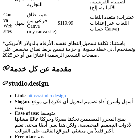
الصينية، الفرنسية،
التجارية
الألمانية، إلخ)
نعم، نطاق
Can
متعدد اللغات (عشرات
va
فرعي من
اللغات عبر إعدادات
$119.99
سهل
Web
Canva
حساب Canva)
sites
(my.canva.site)
باستثناء تكلفة تسجيل النطاق نفسه. الأرقام بالدولار الأمريكي
*
وتستخدم أدنى خطة سنوية أو حزمة تسمح بربط نطاق مخصص على
صفحات التسعير الرسمية اعتبارًا من أواخر 2025.
مقدمة عن كل خدمة
studio.design
Link
:
https://studio.design
: أسهل وأسرع أداة تصميم لتحويل أي فكرة إلى موقع
Slogan
ويب.
: متوسط
Ease of use
يمنح المحرر المصممين تحكمًا بصريًا وحركيًا عاليًا مشابهًا
لأدوات التصميم المخصصة، ولكن هذا يعني أيضًا منحنى تعلم
أكبر قليلاً من منشئي المواقع القائمة على القوالب.
: نعم
Free plan