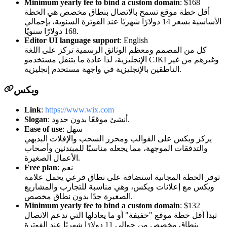
Minimum yearly fee to bind a custom domain
: $168
أقل خطة موقع تسمح بالاتصال بنطاق مخصص هي الخطة
الأساسية بسعر 14 دولارًا شهريًا عند الفوترة السنوية، بإجمالي
168 دولارًا سنويًا.
Editor UI language support
: English
كل من المصمم ومعظم الوثائق الرسمية تركز على اللغة
الإنجليزية، لذا عادة ما يتنقل مستخدمو CJKI وغيرهم من غير
الناطقين بالإنجليزية في واجهة مستخدم إنجليزية.
ويكس
Link
:
https://www.wix.com
: أنشئ موقعًا بدون حدود.
Slogan
: سهل
Ease of use
يركز ويكس على القوالب ومحرر السحب والإفلات البديهي
والتدفقات الموجهة، مما يجعله مناسبًا للمبتدئين وأصحاب
الأعمال الصغيرة.
: نعم
Free plan
توفر الخطة المجانية استضافة على نطاق فرعي يحمل علامة
ويكس مع إعلانات ويكس، وهي مناسبة للتجارب والمشاريع
الصغيرة جدًا بدون نطاق مخصص.
Minimum yearly fee to bind a custom domain
: $132
تبدأ أقل خطة موقع "خفيفة" أو ما يعادلها التي تدعم الاتصال
بنطاق مخصص من حوالي 11 دولارًا شهريًا عند الفوترة