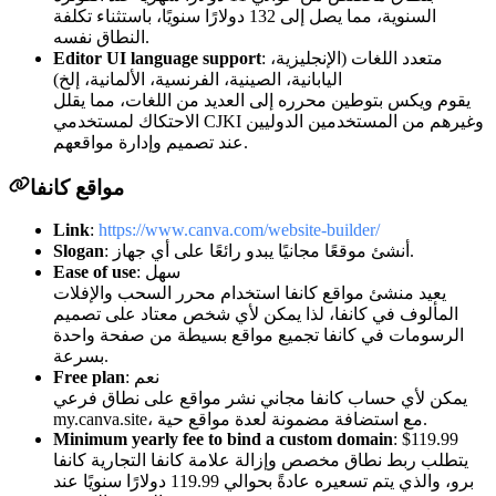
السنوية، مما يصل إلى 132 دولارًا سنويًا، باستثناء تكلفة
النطاق نفسه.
: متعدد اللغات (الإنجليزية،
Editor UI language support
اليابانية، الصينية، الفرنسية، الألمانية، إلخ)
يقوم ويكس بتوطين محرره إلى العديد من اللغات، مما يقلل
الاحتكاك لمستخدمي CJKI وغيرهم من المستخدمين الدوليين
عند تصميم وإدارة مواقعهم.
مواقع كانفا
Link
:
https://www.canva.com/website-builder/
: أنشئ موقعًا مجانيًا يبدو رائعًا على أي جهاز.
Slogan
: سهل
Ease of use
يعيد منشئ مواقع كانفا استخدام محرر السحب والإفلات
المألوف في كانفا، لذا يمكن لأي شخص معتاد على تصميم
الرسومات في كانفا تجميع مواقع بسيطة من صفحة واحدة
بسرعة.
: نعم
Free plan
يمكن لأي حساب كانفا مجاني نشر مواقع على نطاق فرعي
my.canva.site، مع استضافة مضمونة لعدة مواقع حية.
Minimum yearly fee to bind a custom domain
: $119.99
يتطلب ربط نطاق مخصص وإزالة علامة كانفا التجارية كانفا
برو، والذي يتم تسعيره عادةً بحوالي 119.99 دولارًا سنويًا عند