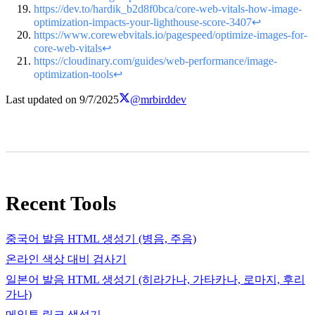
https://dev.to/hardik_b2d8f0bca/core-web-vitals-how-image-
optimization-impacts-your-lighthouse-score-3407
↩
https://www.corewebvitals.io/pagespeed/optimize-images-for-
core-web-vitals
↩
https://cloudinary.com/guides/web-performance/image-
optimization-tools
↩
Last updated on
9/7/2025
@mrbirddev
Recent Tools
중국어 발음 HTML 생성기 (병음, 주음)
온라인 색상 대비 검사기
일본어 발음 HTML 생성기 (히라가나, 가타카나, 로마지, 후리
가나)
메일투 링크 생성기