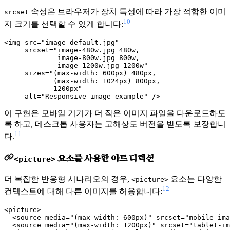
속성은 브라우저가 장치 특성에 따라 가장 적합한 이미
srcset
10
지 크기를 선택할 수 있게 합니다:
<img src="image-default.jpg"

     srcset="image-480w.jpg 480w,

             image-800w.jpg 800w,

             image-1200w.jpg 1200w"

     sizes="(max-width: 600px) 480px,

            (max-width: 1024px) 800px,

            1200px"

이 구현은 모바일 기기가 더 작은 이미지 파일을 다운로드하도
록 하고, 데스크톱 사용자는 고해상도 버전을 받도록 보장합니
11
다.
요소를 사용한 아트 디렉션
<picture>
더 복잡한 반응형 시나리오의 경우,
요소는 다양한
<picture>
12
컨텍스트에 대해 다른 이미지를 허용합니다:
<picture>

  <source media="(max-width: 600px)" srcset="mobile-ima
  <source media="(max-width: 1200px)" srcset="tablet-im