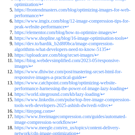
optimization/
↩
https://frontendmasters.com/blog/optimizing-images-for-web-
performance/
↩
https://www.imgix.com/blog/12-image-compression-tips-for-
peak-website-performance
↩
https://elementor.com/blog/how-to-optimize-images/
↩
https://www.shopline.sg/blog/16-image-optimisation-tools
↩
https://dev.to/hardik_b2d8f0bca/image-compression-
algorithms-what-developers-need-to-know-5135
↩
https://uploadcare.com/blog/srcset-images/
↩
https://blog.webdevsimplified.com/2023-05/responsive-
images/
↩
https://www.dhiwise.com/post/mastering-srcset-html-for-
responsive-images-a-practical-guide
↩
https://www.catchpoint.com/blog/optimizing-website-
performance-harnessing-the-power-of-image-lazy-loading
↩
https://world.siteground.com/kb/lazy-loading/
↩
https://www.linkedin.com/pulse/top-free-image-compression-
tools-web-developers-2025-ashish-dwivedi-vdivc
↩
https://tinypng.com
↩
https://www.freeimagecompression.com/guides/automated-
image-compression-workflows
↩
https://www.meegle.com/en_us/topics/content-delivery-
network/cdn-image-optimization
↩