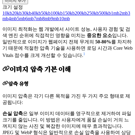
이미지 추가
크기 설정
10kb
20kb
30kb
40kb
50kb
100kb
150kb
200kb
250kb
500kb
1mb
2mb
3
mb
4mb
5mb
6mb
7mb
8mb
9mb
10mb
이미지 최적화는 웹 개발에서 사이트 성능, 사용자 경험 및 검
색 엔진 순위에 직접적인 영향을 미치는
중요한 요소
입니다.
일반적으로 이미지가 웹페이지 전체 무게의
50-80%
를 차지하
기 때문에 적절한 압축 기술을 사용하면 로딩 시간과 Core Web
1
Vitals 점수를 크게 개선할 수 있습니다.
이미지 압축 기본 이해
압축 유형
이미지 압축은 각기 다른 목적을 가진 두 가지 주요 형태로 제
공됩니다:
손실 압축
은 일부 이미지 데이터를 영구적으로 제거하여 파일
크기를 줄입니다. 이 방법은 사용자에게 품질 손실이 거의 느
껴지지 않는 사진 및 복잡한 이미지에 매우 효과적입니다.
JPEG 및 WebP 형식은 일반적으로 손실 압축을 사용하여 상당