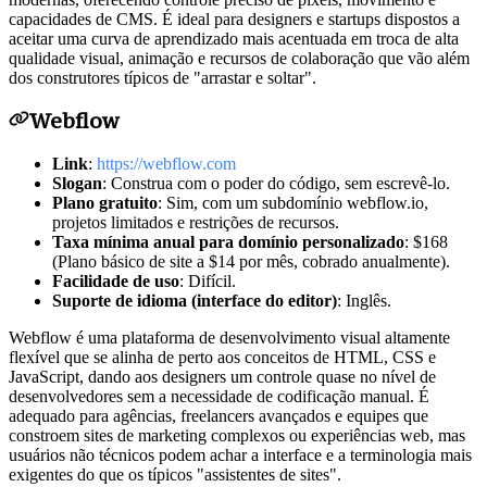
capacidades de CMS. É ideal para designers e startups dispostos a
aceitar uma curva de aprendizado mais acentuada em troca de alta
qualidade visual, animação e recursos de colaboração que vão além
dos construtores típicos de "arrastar e soltar".
Webflow
Link
:
https://webflow.com
Slogan
: Construa com o poder do código, sem escrevê-lo.
Plano gratuito
: Sim, com um subdomínio webflow.io,
projetos limitados e restrições de recursos.
Taxa mínima anual para domínio personalizado
: $168
(Plano básico de site a $14 por mês, cobrado anualmente).
Facilidade de uso
: Difícil.
Suporte de idioma (interface do editor)
: Inglês.
Webflow é uma plataforma de desenvolvimento visual altamente
flexível que se alinha de perto aos conceitos de HTML, CSS e
JavaScript, dando aos designers um controle quase no nível de
desenvolvedores sem a necessidade de codificação manual. É
adequado para agências, freelancers avançados e equipes que
constroem sites de marketing complexos ou experiências web, mas
usuários não técnicos podem achar a interface e a terminologia mais
exigentes do que os típicos "assistentes de sites".