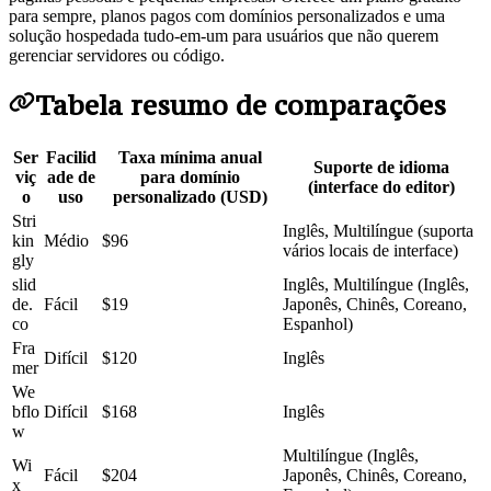
para sempre, planos pagos com domínios personalizados e uma
solução hospedada tudo-em-um para usuários que não querem
gerenciar servidores ou código.
Tabela resumo de comparações
Ser
Facilid
Taxa mínima anual
Suporte de idioma
viç
ade de
para domínio
(interface do editor)
o
uso
personalizado (USD)
Stri
Inglês, Multilíngue (suporta
kin
Médio
$96
vários locais de interface)
gly
slid
Inglês, Multilíngue (Inglês,
de.
Fácil
$19
Japonês, Chinês, Coreano,
co
Espanhol)
Fra
Difícil
$120
Inglês
mer
We
bflo
Difícil
$168
Inglês
w
Multilíngue (Inglês,
Wi
Fácil
$204
Japonês, Chinês, Coreano,
x