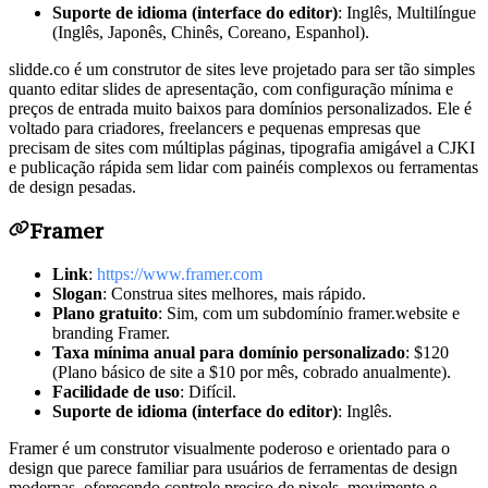
Suporte de idioma (interface do editor)
: Inglês, Multilíngue
(Inglês, Japonês, Chinês, Coreano, Espanhol).
slidde.co é um construtor de sites leve projetado para ser tão simples
quanto editar slides de apresentação, com configuração mínima e
preços de entrada muito baixos para domínios personalizados. Ele é
voltado para criadores, freelancers e pequenas empresas que
precisam de sites com múltiplas páginas, tipografia amigável a CJKI
e publicação rápida sem lidar com painéis complexos ou ferramentas
de design pesadas.
Framer
Link
:
https://www.framer.com
Slogan
: Construa sites melhores, mais rápido.
Plano gratuito
: Sim, com um subdomínio framer.website e
branding Framer.
Taxa mínima anual para domínio personalizado
: $120
(Plano básico de site a $10 por mês, cobrado anualmente).
Facilidade de uso
: Difícil.
Suporte de idioma (interface do editor)
: Inglês.
Framer é um construtor visualmente poderoso e orientado para o
design que parece familiar para usuários de ferramentas de design
modernas, oferecendo controle preciso de pixels, movimento e