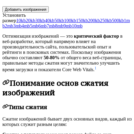
Добавить изображения
Установить
размер
10kb
20kb
30kb
40kb
50kb
100kb
150kb
200kb
250kb
500kb
1m
b
2mb
3mb
4mb
5mb
6mb
7mb
8mb
9mb
10mb
Оптимизация изображений — это
критический фактор
в
веб-разработке, который напрямую влияет на
производительность сайта, пользовательский опыт и
рейтинги в поисковых системах. Поскольку изображения
обычно составляют
50-80%
от общего веса веб-страницы,
правильные методы сжатия могут значительно улучшить
1
время загрузки и показатели Core Web Vitals.
Понимание основ сжатия
изображений
Типы сжатия
Сжатие изображений бывает двух основных видов, каждый из
которых служит разным целям: