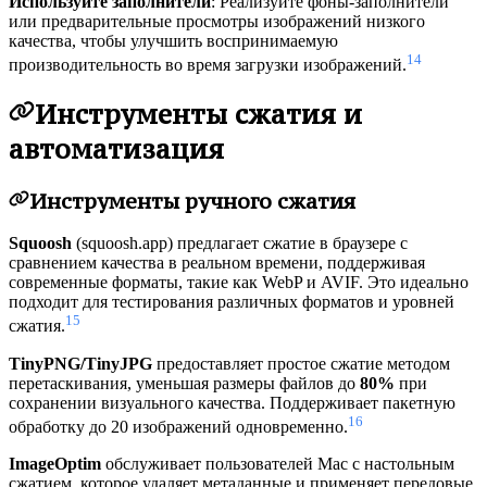
Используйте заполнители
: Реализуйте фоны-заполнители
или предварительные просмотры изображений низкого
качества, чтобы улучшить воспринимаемую
14
производительность во время загрузки изображений.
Инструменты сжатия и
автоматизация
Инструменты ручного сжатия
Squoosh
(squoosh.app) предлагает сжатие в браузере с
сравнением качества в реальном времени, поддерживая
современные форматы, такие как WebP и AVIF. Это идеально
подходит для тестирования различных форматов и уровней
15
сжатия.
TinyPNG/TinyJPG
предоставляет простое сжатие методом
перетаскивания, уменьшая размеры файлов до
80%
при
сохранении визуального качества. Поддерживает пакетную
16
обработку до 20 изображений одновременно.
ImageOptim
обслуживает пользователей Mac с настольным
сжатием, которое удаляет метаданные и применяет передовые