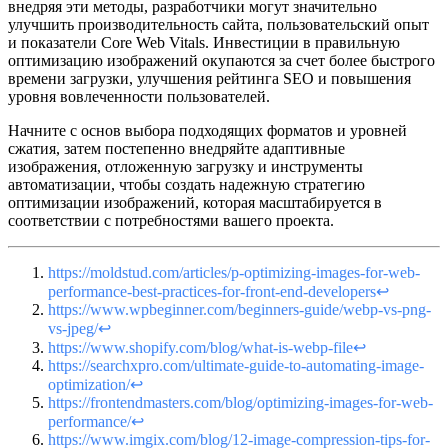
внедряя эти методы, разработчики могут значительно
улучшить производительность сайта, пользовательский опыт
и показатели Core Web Vitals. Инвестиции в правильную
оптимизацию изображений окупаются за счет более быстрого
времени загрузки, улучшения рейтинга SEO и повышения
уровня вовлеченности пользователей.
Начните с основ выбора подходящих форматов и уровней
сжатия, затем постепенно внедряйте адаптивные
изображения, отложенную загрузку и инструменты
автоматизации, чтобы создать надежную стратегию
оптимизации изображений, которая масштабируется в
соответствии с потребностями вашего проекта.
https://moldstud.com/articles/p-optimizing-images-for-web-
performance-best-practices-for-front-end-developers
↩
https://www.wpbeginner.com/beginners-guide/webp-vs-png-
vs-jpeg/
↩
https://www.shopify.com/blog/what-is-webp-file
↩
https://searchxpro.com/ultimate-guide-to-automating-image-
optimization/
↩
https://frontendmasters.com/blog/optimizing-images-for-web-
performance/
↩
https://www.imgix.com/blog/12-image-compression-tips-for-