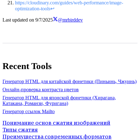
https://cloudinary.com/guides/web-performance/image-
optimization-tools
↩
Last updated on
9/7/2025
@mrbirddev
Recent Tools
Генератор HTML для китайской фонетики (Пиньинь, Чжуинь)
Онлайн-проверка контраста цветов
Генератор HTML для японской фонетики (Хирагана,
Катакана, Романзи, Фуригана)
Генератор ссылок Mailto
Понимание основ сжатия изображений
Типы сжатия
Преимущества современных форматов