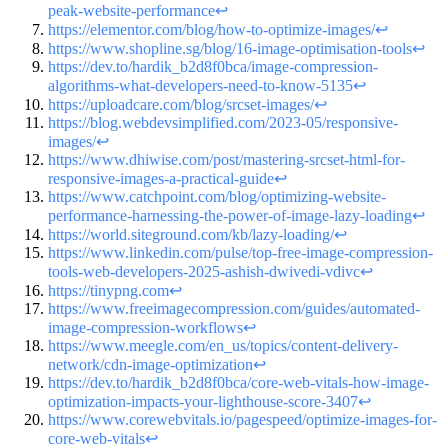
peak-website-performance
↩
https://elementor.com/blog/how-to-optimize-images/
↩
https://www.shopline.sg/blog/16-image-optimisation-tools
↩
https://dev.to/hardik_b2d8f0bca/image-compression-
algorithms-what-developers-need-to-know-5135
↩
https://uploadcare.com/blog/srcset-images/
↩
https://blog.webdevsimplified.com/2023-05/responsive-
images/
↩
https://www.dhiwise.com/post/mastering-srcset-html-for-
responsive-images-a-practical-guide
↩
https://www.catchpoint.com/blog/optimizing-website-
performance-harnessing-the-power-of-image-lazy-loading
↩
https://world.siteground.com/kb/lazy-loading/
↩
https://www.linkedin.com/pulse/top-free-image-compression-
tools-web-developers-2025-ashish-dwivedi-vdivc
↩
https://tinypng.com
↩
https://www.freeimagecompression.com/guides/automated-
image-compression-workflows
↩
https://www.meegle.com/en_us/topics/content-delivery-
network/cdn-image-optimization
↩
https://dev.to/hardik_b2d8f0bca/core-web-vitals-how-image-
optimization-impacts-your-lighthouse-score-3407
↩
https://www.corewebvitals.io/pagespeed/optimize-images-for-
core-web-vitals
↩