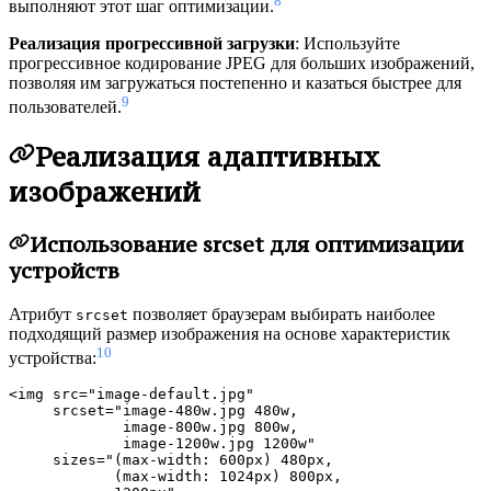
8
выполняют этот шаг оптимизации.
Реализация прогрессивной загрузки
: Используйте
прогрессивное кодирование JPEG для больших изображений,
позволяя им загружаться постепенно и казаться быстрее для
9
пользователей.
Реализация адаптивных
изображений
Использование srcset для оптимизации
устройств
Атрибут
позволяет браузерам выбирать наиболее
srcset
подходящий размер изображения на основе характеристик
10
устройства:
<img src="image-default.jpg"

     srcset="image-480w.jpg 480w,

             image-800w.jpg 800w,

             image-1200w.jpg 1200w"

     sizes="(max-width: 600px) 480px,

            (max-width: 1024px) 800px,
