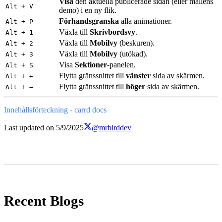
Visa
den aktuella publicerade sidan (eller mallens
Alt + V
demo) i en ny flik.
Förhandsgranska
alla animationer.
Alt + P
Växla till
Skrivbordsvy
.
Alt + 1
Växla till
Mobilvy
(beskuren).
Alt + 2
Växla till
Mobilvy
(utökad).
Alt + 3
Visa
Sektioner
-panelen.
Alt + S
Flytta gränssnittet till
vänster
sida av skärmen.
Alt + ←
Flytta gränssnittet till
höger
sida av skärmen.
Alt + →
Innehållsförteckning - carrd docs
Last updated on
5/9/2025
@mrbirddev
Recent Blogs