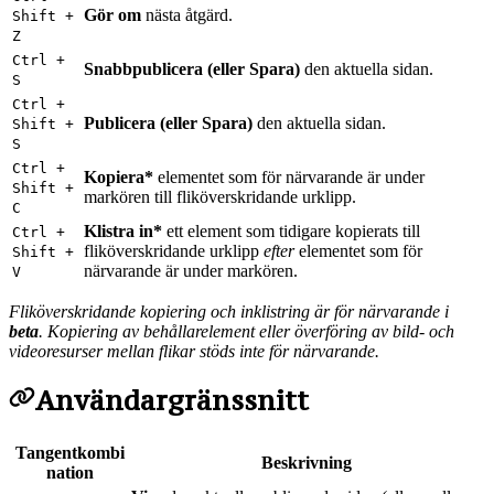
Gör om
nästa åtgärd.
Shift +
Z
Ctrl +
Snabbpublicera (eller Spara)
den aktuella sidan.
S
Ctrl +
Publicera (eller Spara)
den aktuella sidan.
Shift +
S
Ctrl +
Kopiera
*
elementet som för närvarande är under
Shift +
markören till fliköverskridande urklipp.
C
Klistra in
*
ett element som tidigare kopierats till
Ctrl +
fliköverskridande urklipp
efter
elementet som för
Shift +
närvarande är under markören.
V
Fliköverskridande kopiering och inklistring är för närvarande i
beta
. Kopiering av behållarelement eller överföring av bild- och
videoresurser mellan flikar stöds inte för närvarande.
Användargränssnitt
Tangentkombi
Beskrivning
nation