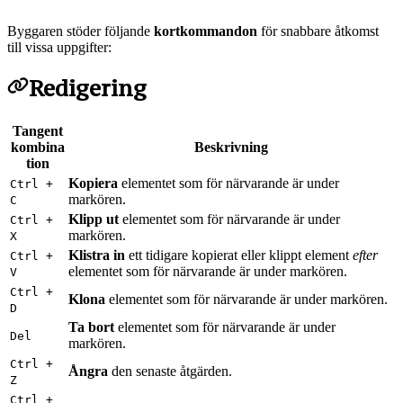
Byggaren stöder följande
kortkommandon
för snabbare åtkomst
till vissa uppgifter:
Redigering
Tangent
kombina
Beskrivning
tion
Kopiera
elementet som för närvarande är under
Ctrl +
markören.
C
Klipp ut
elementet som för närvarande är under
Ctrl +
markören.
X
Klistra in
ett tidigare kopierat eller klippt element
efter
Ctrl +
elementet som för närvarande är under markören.
V
Ctrl +
Klona
elementet som för närvarande är under markören.
D
Ta bort
elementet som för närvarande är under
Del
markören.
Ctrl +
Ångra
den senaste åtgärden.
Z
Ctrl +