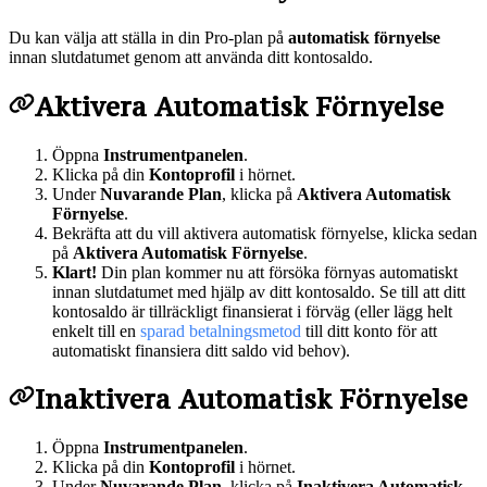
Du kan välja att ställa in din Pro-plan på
automatisk förnyelse
innan slutdatumet genom att använda ditt kontosaldo.
Aktivera Automatisk Förnyelse
Öppna
Instrumentpanelen
.
Klicka på din
Kontoprofil
i hörnet.
Under
Nuvarande Plan
, klicka på
Aktivera Automatisk
Förnyelse
.
Bekräfta att du vill aktivera automatisk förnyelse, klicka sedan
på
Aktivera Automatisk Förnyelse
.
Klart!
Din plan kommer nu att försöka förnyas automatiskt
innan slutdatumet med hjälp av ditt kontosaldo. Se till att ditt
kontosaldo är tillräckligt finansierat i förväg (eller lägg helt
enkelt till en
sparad betalningsmetod
till ditt konto för att
automatiskt finansiera ditt saldo vid behov).
Inaktivera Automatisk Förnyelse
Öppna
Instrumentpanelen
.
Klicka på din
Kontoprofil
i hörnet.
Under
Nuvarande Plan
, klicka på
Inaktivera Automatisk